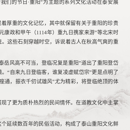
我们的节日·重阳”为主题的系列文化活动在泰安展
显着厚重的文化记忆，其中就保留有关于重阳的珍贵
元康政和甲午（1114年）重九日携家来游”等北宋时
统。这些石刻穿越时空，诉说着古人在秋高气爽的重
泰岳风高不可当，登临况复是重阳”道出了重阳登岱
境。“自来九日登临客，谁复凌虚赋岱宗”更是点明了
座通，振衣千仞试雄风”尤为精彩，将登临绝顶的体
展现了更为质朴热烈的民间情怀。在道教文化中主掌
这个延续数百年的民俗活动，构成了泰山重阳文化鲜