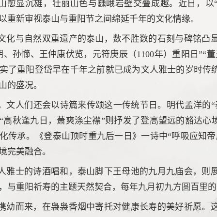
山愈显沉雄，壮丽山色与巍峨岩壁交叠成趣。近日，以“
以重新审视泰山与重阳节之间绵延千年的文化情缘。
文化与自然双重遗产的泰山，数不胜数的石刻与碑铭凸
朝、孙㦢、王仲康伏览，元符庚辰（1100年）重阳日”“董
实了重阳登岱早在千年之前就已成为文人雅士的岁时传
山的盛况。
，文人们还会以诗篇来传颂这一传统节日。明代孟洋的“
“高秋逢九日，萧爽涤尘襟”则抒发了登高望远的豁达心
化传承。《登泰山顶时重九后一日》一诗中“呼吸应知帝
境完美融合。
人雅士的诗酒唱和，泰山脚下王母池的九月九庙会，则
，与重阳祈寿的主题天然契合，每年九月初九方圆百里的
携幼而来，在袅袅香烟中寄托对健康长寿的美好祈愿。