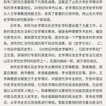
和专门研究方面取得了代表性成果。这奠定了山东大学史学理论学
科的学术重镇地位。20世纪90年代以来，史学理论及史学史学科带
头人王学典教授贡献尤巨，发挥了重要的引领作用，将山东大学的
史学理论研究推进到一个新高度。
近年来，本所为史学理论及史学史学科建设做了大量工作，以
新的观念和方法修订史学概论教本，辑录各种重要学术史料，编选
代表性论作，重新撰写史学史等，逐步形成一个严整有序的学术体
系。本所同仁合作完成的若干标志性成果，如《史学引论》、《二
十世纪中国历史学》、《20世纪中国史学编年》，引起学术界的广
泛注意，获得同行专家的高度评价。史学理论及史学史专业已成为
山东大学历史学科的标杆之一，在国内独树一帜，居于领先地位。
本所史学理论及史学史专业教师有王学典教授、陈峰教授、郭
震旦教授、杨华教授、李扬眉副教授、李长银研究员等。其中，王
学典教授长期致力于史学理论、中国现代学术史研究，开拓中国当
代史学史研究新领域，引领史学理论研究的话语系统转换，为此领
域公认的领军人物之一。陈峰教授的主要研究方向是民国史学史和
中国马克思主义史学史，特点是超越传统的政治史学、革命史学模
式，从学术史的立场视角进行审视。郭震旦教授的研究重点是当代