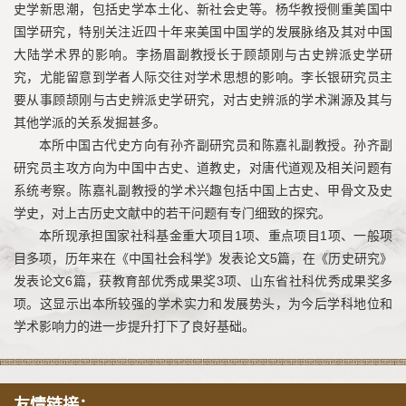
史学新思潮，包括史学本土化、新社会史等。杨华教授侧重美国中
国学研究，特别关注近四十年来美国中国学的发展脉络及其对中国
大陆学术界的影响。李扬眉副教授长于顾颉刚与古史辨派史学研
究，尤能留意到学者人际交往对学术思想的影响。李长银研究员主
要从事顾颉刚与古史辨派史学研究，对古史辨派的学术渊源及其与
其他学派的关系发掘甚多。
本所中国古代史方向有孙齐副研究员和陈嘉礼副教授。孙齐副
研究员主攻方向为中国中古史、道教史，对唐代道观及相关问题有
系统考察。陈嘉礼副教授的学术兴趣包括中国上古史、甲骨文及史
学史，对上古历史文献中的若干问题有专门细致的探究。
本所现承担国家社科基金重大项目1项、重点项目1项、一般项
目多项，历年来在《中国社会科学》发表论文5篇，在《历史研究》
发表论文6篇，获教育部优秀成果奖3项、山东省社科优秀成果奖多
项。这显示出本所较强的学术实力和发展势头，为今后学科地位和
学术影响力的进一步提升打下了良好基础。
友情链接：