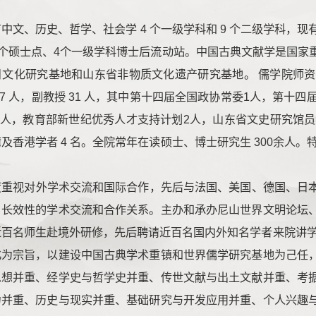
中文、历史、哲学、社会学 4 个一级学科和 9 个二级学科，现
7 个硕士点、4个一级学科博士后流动站。中国古典文献学是国
文化研究基地和山东省非物质文化遗产研究基地。 儒学院师资力
27 人，副教授 31 人，其中第十四届全国政协常委1人，第十
 人，教育部新世纪优秀人才支持计划2人，山东省文史研究馆员 
香港学者 4 名。全院常年在读硕士、博士研究生 300余人。特设
度重视对外学术交流和国际合作，先后与法国、美国、德国、日
、长效性的学术交流和合作关系。主办和承办尼山世界文明论坛
近百名师生赴境外研修，先后聘请近百名国内外知名学者来院讲学
化为宗旨，以建设中国古典学术重镇和世界儒学研究基地为己任
思想并重、经学史与哲学史并重、传世文献与出土文献并重、考
力并重、历史与现实并重、基础研究与开发应用并重、个人兴趣