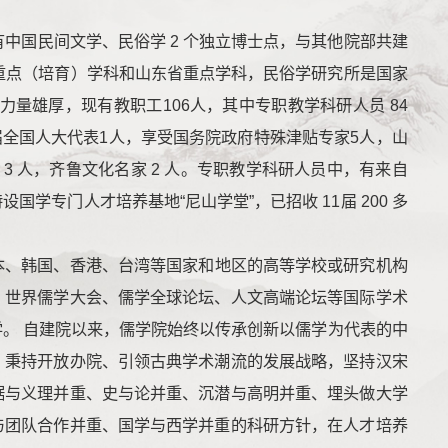
有中国民间文学、民俗学 2 个独立博士点，与其他院部共建
家重点（培育）学科和山东省重点学科，民俗学研究所是国家
量雄厚，现有教职工106人，其中专职教学科研人员 84
四届全国人大代表1人，享受国务院政府特殊津贴专家5人，山
3 人，齐鲁文化名家 2 人。专职教学科研人员中，有来自
国学专门人才培养基地“尼山学堂”，已招收 11届 200 多
本、韩国、香港、台湾等国家和地区的高等学校或研究机构
、世界儒学大会、儒学全球论坛、人文高端论坛等国际学术
。 自建院以来，儒学院始终以传承创新以儒学为代表的中
，秉持开放办院、引领古典学术潮流的发展战略，坚持汉宋
据与义理并重、史与论并重、沉潜与高明并重、埋头做大学
与团队合作并重、国学与西学并重的科研方针，在人才培养