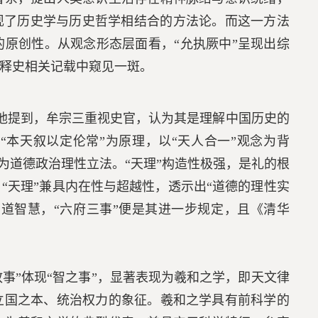
现了历史学与历史哲学相结合的方法论。而这一方法
原创性。从观念形态层面看，“允执厥中”呈现出综
释史相关记载中窥见一斑。
。他提到，牟宗三重视史官，认为其是理解中国历史的
本天叙以定伦常”为原理，以“天人合一”观念为背
，为道德政治理性立法。“天理”构造性极强，是礼的根
“天理”兼具内在性与超越性，透示出“道德的理性实
的中道智慧，“六府三事”便是其进一步规定，且《清华
政事”体现“智之事”，显著表现为羲和之学，即天文律
立国之本、统治权力的象征。羲和之学具有前科学的