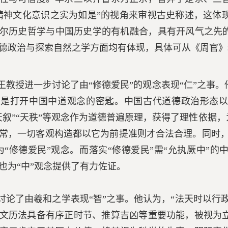
精神文化意识之实为如是”的视角来审视古史称述，这体
尔历史哲学与中国历史学的有机融合，具有开风气之先的
德政治与探索自然之学方面均有体现，具体可从《周官》
王教授进一步讨论了由“修德爱民”的观念表现“仁”之事
是打开中国中道观念的密匙。中国古代道德政治形态以“
天叙”“天秩”等观念作为道德普遍原理，获得了理性依据
常，一切客观构造都以它为前提准则才合法合理。同时，
为“修德爱民”观念。而落实“修德爱民”需“允执厥中”
也为“中”观念提供了有力佐证。
讨论了由羲和之学表现“智”之事。他认为，“法天时以行
文历法具备有序正时节、推算吉凶等重要功能，被视为