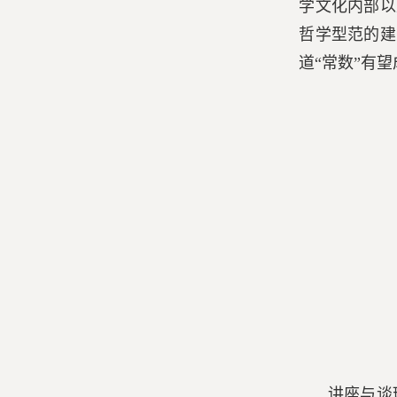
学文化内部以
哲学型范的建
道“常数”有
讲座与谈