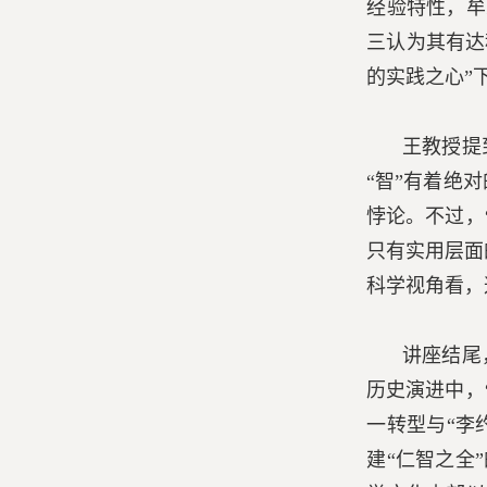
经验特性，牟
三认为其有达
的实践之心”
王教授提
“智”有着绝
悖论。不过，
只有实用层面
科学视角看，
讲座结尾
历史演进中，
一转型与“李
建“仁智之全