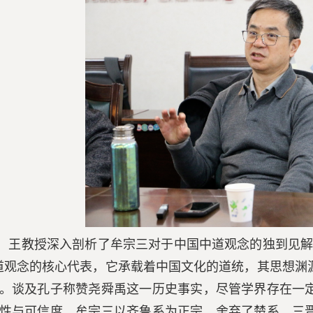
，王教授深入剖析了牟宗三对于中国中道观念的独到见解
道观念的核心代表，它承载着中国文化的道统，其思想渊
。谈及孔子称赞尧舜禹这一历史事实，尽管学界存在一
性与可信度。牟宗三以齐鲁系为正宗，舍弃了楚系、三