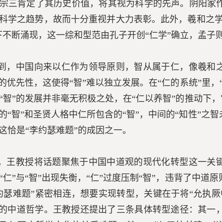
宗三肯定了其历史价值，将其视为科学的先声。阴阳家
科学之趋势，故而十分重视并大力表彰。此外，羲和之学
下不断涌现，这一综和型范由孔子开创“仁学”确立，孟子
到，中国向来以仁作为领导原则，智从属于仁，像羲和之
对的优先性，这使得“智”难以独立发展。在“仁的系统”里
“智”的发展并非毫无积极之处，在“仁以养智”的推动下，
的“智”和圣贤人格中仁所包含的“智”，中间的“知性”
这恰是“李约瑟难题”的成因之一。
，王教授将话题聚焦于中国中道观的现代化转型这一关键
“仁”与“智”出现失衡，“仁”过度压制“智”，违背了中
约瑟难题”紧密相连，想要实现转型，关键在于将“允执
”的中道哲学。王教授还提出了三条具体转型途径：其一