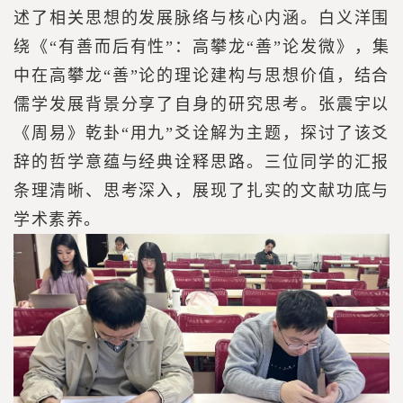
述了相关思想的发展脉络与核心内涵。白义洋围
绕《“有善而后有性”：高攀龙“善”论发微》，集
中在高攀龙“善”论的理论建构与思想价值，结合
儒学发展背景分享了自身的研究思考。张震宇以
《周易》乾卦“用九”爻诠解为主题，探讨了该爻
辞的哲学意蕴与经典诠释思路。三位同学的汇报
条理清晰、思考深入，展现了扎实的文献功底与
学术素养。