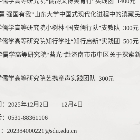
儒学高等研究院“儒韵文博美育行”实践团 1400元
边疆 强国有我”山东大学中国式现代化进程中的滇藏
学儒学高等研究院小树林“国安儒行队”支教队
300元
学儒学高等研究院知行学社“知行启新”实践团
500元
学儒学高等研究院“苔光”赴济南市市中区关于探索
学儒学高等研究院艺携童声实践团队
300
元
间：
2025
年
12
月
2
日——
12
月
4
日
话
：
0531-88361106
：
202384000221
@sdu.edu.cn
箱