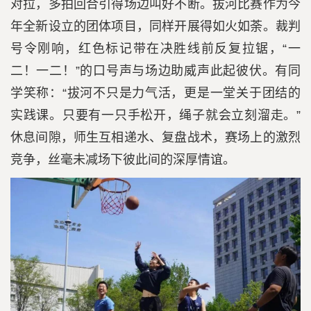
对拉，多拍回合引得场边叫好不断。拔河比赛作为今
年全新设立的团体项目，同样开展得如火如荼。裁判
号令刚响，红色标记带在决胜线前反复拉锯，“一
二！一二！”的口号声与场边助威声此起彼伏。有同
学笑称：“拔河不只是力气活，更是一堂关于团结的
实践课。只要有一只手松开，绳子就会立刻溜走。”
休息间隙，师生互相递水、复盘战术，赛场上的激烈
竞争，丝毫未减场下彼此间的深厚情谊。