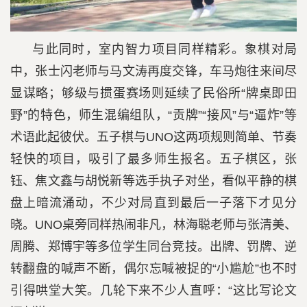
与此同时，室内智力项目同样精彩。象棋对局
中，张士闪老师与马文涛再度交锋，车马炮往来间尽
显谋略；够级与掼蛋赛场则延续了民俗所“牌桌即田
野”的特色，师生混编组队，“贡牌”“接风”与“逼炸”等
术语此起彼伏。五子棋与UNO这两项规则简单、节奏
轻快的项目，吸引了最多师生报名。五子棋区，张
钰、焦文鑫与胡悦新等选手执子对坐，看似平静的棋
盘上暗流涌动，不少对局直到最后一子落下才见分
晓。UNO桌旁同样热闹非凡，林海聪老师与张清美、
周腾、郑博宇等多位学生同台竞技。出牌、罚牌、逆
转翻盘的喊声不断，偶尔忘喊被捉的“小尴尬”也不时
引得哄堂大笑。几轮下来不少人直呼：“这比写论文