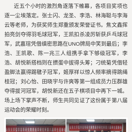
近五个小时的激烈角逐落下帷幕，各项目奖项也
逐一尘埃落定。张士闪、龙圣、李浩、林海聪与李海
云等老师，为获奖师生郑重颁发荣誉证书。焦文鑫挥
拍亮剑夺得羽毛球冠军，王凯扣杀凌厉斩获乒乓球冠
军，武嘉瑄凭借缜密思路在UNO牌局中笑到最后；李
浩、王凯歌、陈一兆三人组携手拿下够级冠军，李
浩、胡悦新搭档则在掼蛋中拔得头筹；刁统菊凭借轻
盈脚法赢得踢毽子冠军，姬厚祥以惊人频率摘得跳绳
桂冠；刘心怡、田晓宇与许爽等第一组成员力压群雄
夺得拔河冠军，胡悦新还在五子棋项目中再下一城。
场上场下掌声不断，师生共同见证了这份属于第八届
运动会的荣耀时刻。