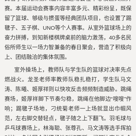
赛。本届运动会赛事内容丰富多元、精彩纷呈，既保
留了篮球、够级与掼蛋等经典团队项目，也设置了踢
毽子、五子棋、UNO等个人赛事。从室外篮球场上的
奋力拼搏，到知新楼棋牌桌前的脑力激荡，40多名民
俗所师生以一场力智兼备的春日聚会，营造了积极向
上、团结融洽的集体氛围。
室外操场上，教师队与学生队的篮球对决率先点
燃战火。龙圣老师率教师队稳扎稳打，学生队马文
涛、陈曦、姬厚祥则以快攻反击频频制造威胁。跳绳
赛场，姬厚祥脚下节奏匀稳，跳绳在他脚边“嗖嗖”作
响；踢毽子场地，刁统菊老师一上场就显出巾帼风
范，左右脚交替轻点，毽子随之上下翻飞。羽毛球与
乒乓球赛场上，林海聪、张尊孔、马文涛等选手挥拍