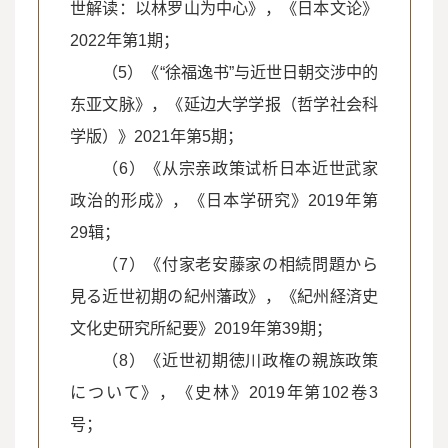
世解读：以林罗山为中心》，《日本文论》
2022年第1期；
（5）《“徐福逸书”与近世日朝交涉中的
东亚文脉》，《延边大学学报（哲学社会科
学版）》2021年第5期；
（6）《从宗亲政策试析日本近世武家
政治的形成》，《日本学研究》2019年第
29辑；
（7）《付家老安藤家の相続問題から
見る近世初期の紀州藩政》，《紀州経済史
文化史研究所紀要》2019年第39期；
（8）《近世初期徳川政権の親族政策
について》，《史林》2019年第102卷3
号；