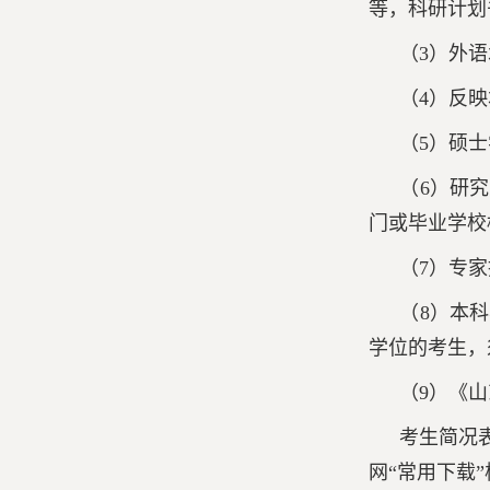
等，科研计划书
（3）外
（4）反
（5）硕
（6）研
门或毕业学校
（7）专
（8）本
学位的考生，
（9）《
考生简况
网“
常用下载