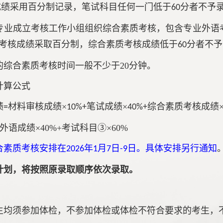
成绩采用百分制记录，笔试科目任何一门低于
分者不予
60
专业成立考核工作小组组织综合素质考核，包含专业外语
考核成绩采取百分制，综合素质考核成绩低于
分者不予
60
的综合素质考核时间一般不少于20分钟。
计算公式
绩
材料审核成绩×
笔试成绩×
综合素质考核成绩
=
10%+
40%+
外语成绩×40%+考试科目③×60%
合素质考核安排在
年
月
日
日
。具体安排另行通知
2026
1
7
-9
计划，将按照原录取顺序依次录取。
生均须参加体检，不参加体检或体检不符合要求的考生，