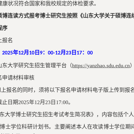
健康状况符合国家和我校规定的体检要求。
硕博连读方式报考博士研究生按照《山东大学关于硕博连
程序
上报名
：
年
月
日
：
月
日
：
202
5
12
10
9
00-
12
23
17
00
山东大学研究生招生管理平台（
https://yanzhao.sdu.edu.cn
名申请材料审核
在网上报名的同时，须将以下报名申请材料电子版上传到报
日期2025年12月23日17:00。
山东大学博士研究生招生考试考生简况表》，内容包括个
读博士学位科研计划书。主要阐述本人在攻读博士学位期