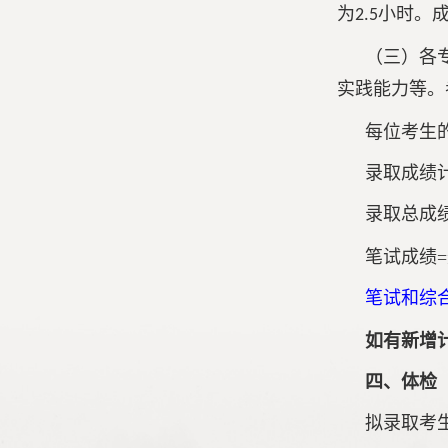
为
小时。
2.5
（三）各
实践能力等
。
每位考生
录取成绩
录取总成
笔试成绩=
笔试和综
如有新增
四、体检
拟录取考