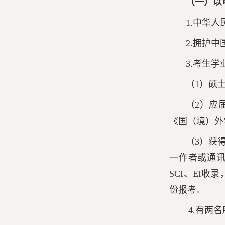
（一）以
1.中华
2.拥护
3.考生
（1）硕
（2）应
《国（境）外
（3）获
一作者或通讯
SCI、EI
份报考。
4.有两