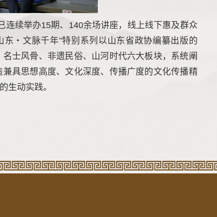
已连续举办15期、140余场讲座，线上线下惠及群众
山东
・
文脉千年”特别系列以山东省政协编纂出版的
、名士风骨、非遗民俗、山河时代六大板块，系统阐
造兼具思想高度、文化深度、传播广度的文化传播精
的生动实践。