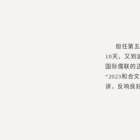
担任第
10天，又
国际儒联的
“2023
讲，反响良