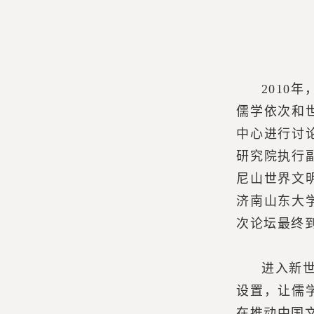
201
儒学依次和
中心进行讨
研究院执行
尼山世界文
济南山东大
次论坛最终
进入新
设置，让儒
在推动中国