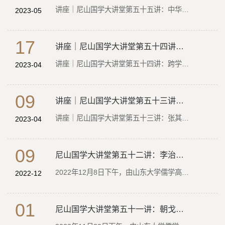
讲座｜尼山国学大讲堂第五十五讲：中华传统文化的“传”和“承”
2023-05
17
讲座｜尼山国学大讲堂第五十四讲：跨学科研究与中国史学的现代转型--以20世纪上半...
讲座｜尼山国学大讲堂第五十四讲：跨学科研究与中国史学的现代转型--以20世纪上半叶历史学与社会学的跨学科研究为例
2023-04
09
讲座｜尼山国学大讲堂第五十三讲：张其成教授谈“中医哲学的基本精神”
讲座｜尼山国学大讲堂第五十三讲：张其成教授谈“中医哲学的基本精神”
2023-04
09
尼山国学大讲堂第五十二讲：李治安教授谈“元明江南政策的转换与社会盛衰”
2022年12月8日下午，由山东大学儒学高等研究院、山东大学研究生院联合主办的“尼山国学大讲堂”第五十二讲以线上方式顺利举行。南开大学讲席教授、国家级教学名师李治安教授做了题为“元明江南政策的转换与社会盛...
2022-12
01
尼山国学大讲堂第五十一讲：朝戈金教授谈“言与文：文化传承问题”