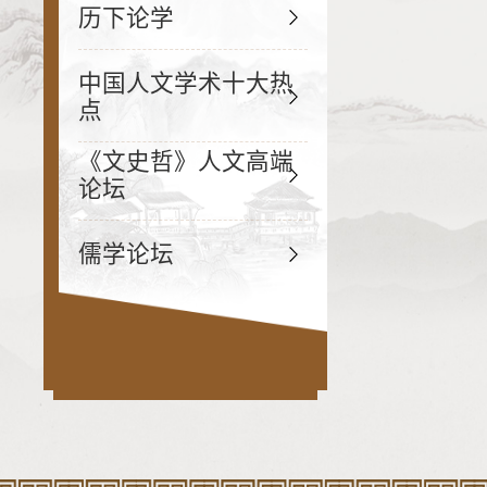
历下论学
中国人文学术十大热
点
《文史哲》人文高端
论坛
儒学论坛